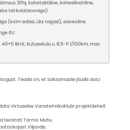
msus 30hj, kahetaktiline, kahesilindriline,
ba tsirkulatsiooniga).
a (kolm edasi, üks tagasi), esiveoline.
nge 6V.
0+5 liitrit; kütusekulu u. 8,5-11 l/100km; max
kogust. Teada on, et Saksamaale jõudis auto
ata Virtuaalse Vanatehnikaklubi projektilehelt
ööd teostati Tarmo Muhu
patöökojast Viljandis.