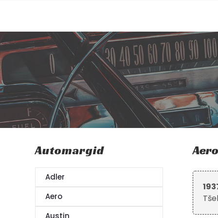
Skip
to
content
Automargid
Aero
Adler
193
Aero
Tše
Austin