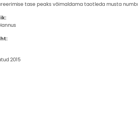
reerimise tase peaks võimaldama taotleda musta numbri s
k:
Hannus
ht:
tatud 2015