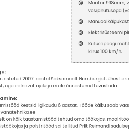
Mootor 998ccm, või
vesijahutusega (va
Manuaalkäigukastig
Elektrisüsteemi pi
Kütusepaagi maht 4
kiirus 100 km/h.
gu:
n ostetud 2007. aastal Saksamaalt Nürnbergist, ühest era
st, aga eelnevat ajalugu ei ole õnnestunud tuvastada.
amine:
mistööd kestsid ligikaudu 6 aastat. Tööde käiku saab vaad
/vanatehnika.ee
selt on kõik taastamistööd tehtud oma töökojas, maalrit
stöökojas ja polstritööd sai tellitud Priit Reimandi sadulse