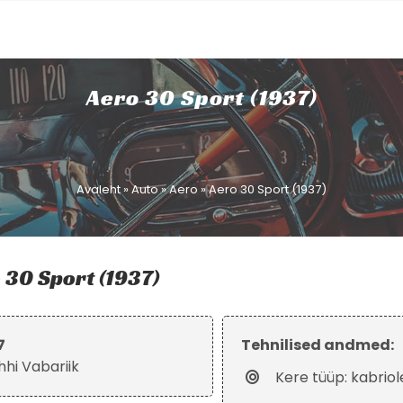
Aero 30 Sport (1937)
Avaleht
»
Auto
»
Aero
»
Aero 30 Sport (1937)
 30 Sport (1937)
7
Tehnilised andmed:
hhi Vabariik
Kere tüüp: kabriol