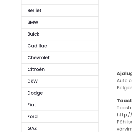
Berliet
BMW
Buick
Cadillac
Chevrolet
Citroën
Ajalu
Auto o
DKW
Belgia
Dodge
Taast
Fiat
Taasta
http:/
Ford
Põhili
GAZ
värvimi